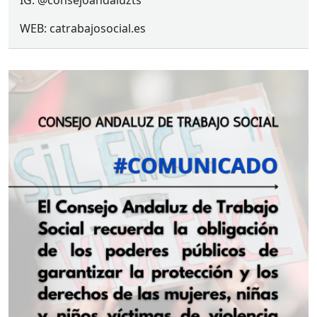
IG: @consejoandaluzts
WEB
: catrabajosocial.es