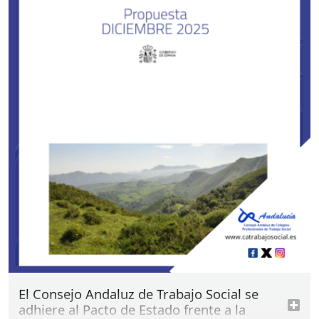
1/2004, de 28 de diciembre, de Medidas de
Protección Integral contra la Violencia de Género,
una norma que supuso un avance histórico al
establecer un modelo integral de prevención,
protección, atención y recuperación de las víctimas,
sustentado en la especialización de los recursos
públicos y en la coordinación entre las distintas
administraciones. Este marco normativo se
encuentra, además, plenamente alineado con el
Convenio del Consejo de Europa sobre prevención
y lucha contra la violencia contra las mujeres y la
violencia doméstica (Convenio de Estambul),
ratificado por España en 2014, que obliga a los
poderes públicos a garantizar mecanismos
especializados, independientes y eficaces de
prevención, protección, atención y acceso a la
justicia para las víctimas.
El Consejo Andaluz de Trabajo Social se
adhiere al Pacto de Estado frente a la