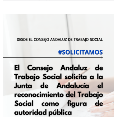
Emergencia Climática
lunes 3 de agosto de 2026
CATS
El Consejo Andaluz de Trabajo Social ha
formalizado su adhesión al Pacto de Estado frente
a la Emergencia Climática, una iniciativa impulsada
por el Ministerio para la Transición Ecológica y el
Reto Demográfico (
MITECO
) con el objetivo de
promover un gran acuerdo de país que fortalezca
la preparación, la adaptación y la capacidad de
respuesta ante los efectos del cambio climático.